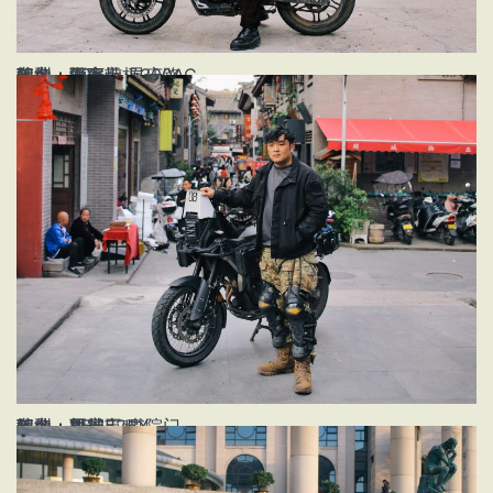
姓名：石万灿
年龄：20
职业：学生
车型：隆鑫无极300AC
地点：西安市 显庆路
姓名：周宏
年龄：25
职业：机械工程
车型：凯越525X
地点：西安市 书院门