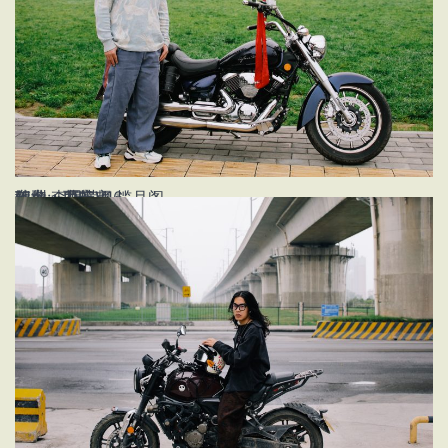
姓名:李思荣
年龄：25
职业：花艺师
车型：力帆V16
地点：西安市 揽月阁