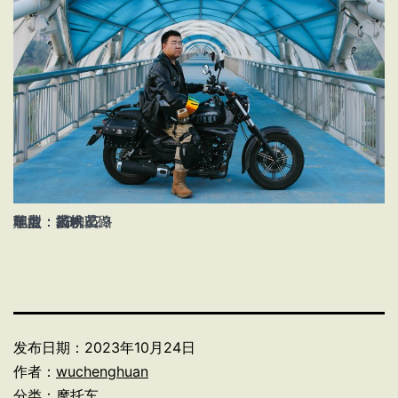
姓名：杨轶茗
年龄：23
职业：技术员
车型：力帆K29
地点：灞柳二路
发布日期：
2023年10月24日
作者：
wuchenghuan
分类：
摩托车