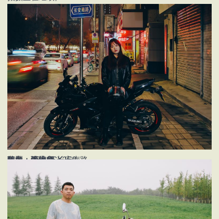
姓名：张梓妤
年龄：28
职业：设计师
车型：铃木GSX250
地点：西安市 长安南路