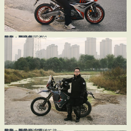
姓名：郭庭州
年龄：25
职业：设计师
车型：赛科龙RC401
地点：西安市 三爻
姓名：张景岩
年龄：25
职业：视觉设计师
车型：凯越450RALLY
地点：西安市 定昆池二路