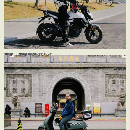
姓名：任柯
年龄：27
职业：护士
车型：春风狒狒
地点：西安市 唐苑北路