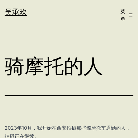
跳
吴承欢
菜
至
单
内
容
骑摩托的人
2023年10月，我开始在西安拍摄那些骑摩托车通勤的人，
拍摄正在继续。