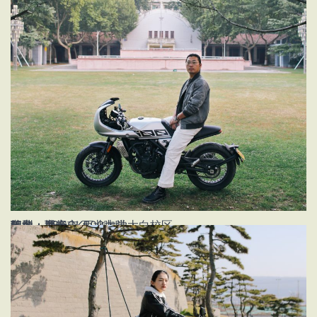
姓名：马畅
年龄：26
职业：博士
车型：高金GK500咖啡
地点：西安市 西北大学太白校区