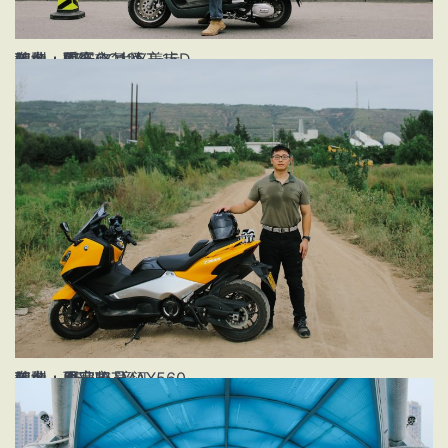
姓名：何磊
年龄：37
职业：陶瓷修复师
车型：重庆CQ125T-15D
地点：西安市 大兴善寺
姓名：周宇超
年龄：35
职业：企业职员
车型：雅马哈TMAX560
地点：西安市 浐河