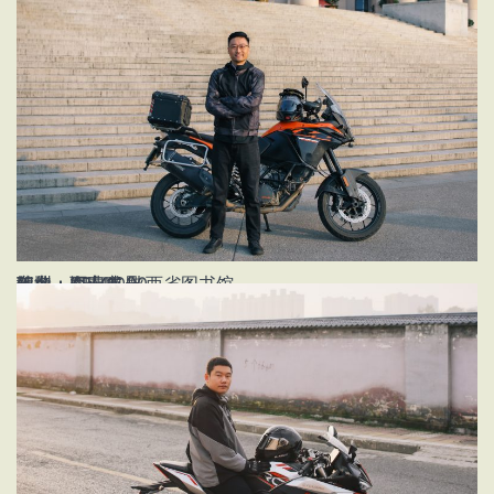
姓名：郑嘉成
年龄：32
职业：企业职员
车型：KTM1090
地点：西安市 陕西省图书馆