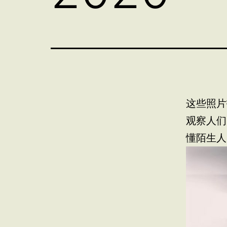
这些照片
观察人们
懂陌生人